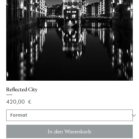
Reflected City
Preis
420,00 €
In den Warenkorb