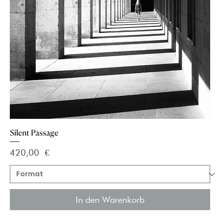
Silent Passage
Preis
420,00 €
In den Warenkorb