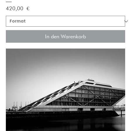
Preis
420,00 €
In den Warenkorb