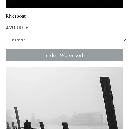
Riverboat
Preis
420,00 €
In den Warenkorb