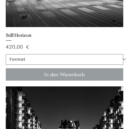
Still Horizon
Preis
420,00 €
In den Warenkorb